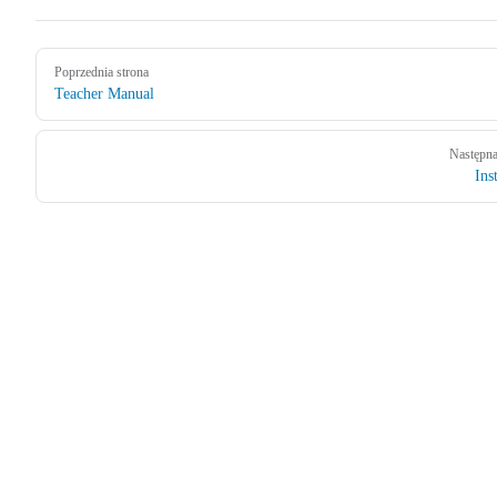
Pager
Poprzednia strona
Teacher Manual
Następna
Ins