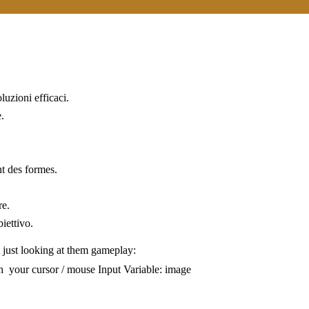
oluzioni efficaci.
.
t des formes.
re.
iettivo.
 just looking at them gameplay:
h your cursor / mouse Input Variable: image