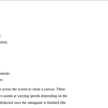
.
zioni.
.
amente.
re.
 across the screen to clean a canvas. There
wo points at varying speeds depending on the
be deducted once the minigame is finished (the